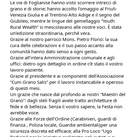
Le vie di Foglianise hanno visto scorrere intrecci di
grano e di storie; hanno accolto l’omaggio al Friuli-
Venezia Giulia e al Trentino-Alto Adige e il segno del
Giubileo, mentre le lingue del gemellaggio “Youth
Rural Wealth” si mescolavano alle nostre voci. È stata
un’edizione straordinaria, perché vera.
Grazie al nostro parroco Mons. Pietro Florio: la sua
cura delle celebrazioni e il suo passo accanto alla
comunità hanno dato senso a ogni gesto.
Grazie all’intera Amministrazione comunale e agli
uffici: dietro ogni dettaglio in ordine c’è stato il vostro
lavoro paziente.
Grazie al presidente e ai componenti dell’Associazione
“Cum Grano Salis” per il lavoro instancabile e operoso
di questi mesi.
Un grazie che nasce dal profondo ai nostri “Maestri del
Grano”: dagli steli fragili avete tratto architetture di
fede e di bellezza. Senza il vostro sapere, la Festa non
avrebbe voce.
Grazie alle Forze dell’Ordine (Carabinieri, guardi di
finanza , Polizia locale, Guardie ambientali)per una
sicurezza discreta ed efficace; alla Pro Loco “Ugo
Pedicini” per le iniziative realizzate; agli autisti e ai