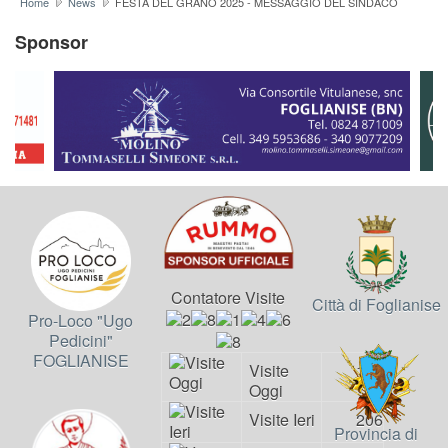
Home
News
FESTA DEL GRANO 2025 - MESSAGGIO DEL SINDACO
Sponsor
Contatore Visite
Città di Foglianise
Pro-Loco "Ugo
Pedicini"
FOGLIANISE
Visite
107
Oggi
Visite Ieri
206
Provincia di